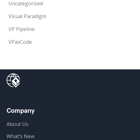
Uncategorized
Visual Paradigm
VP Pipeline
VPasCode
Company
About Us
What’s New