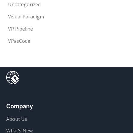
Uncategorized
Visual Paradigm
VP Pipeline
VPasCode
Company
About Us
What’s New