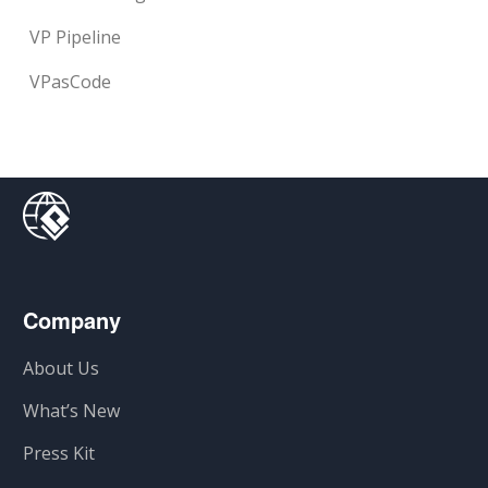
VP Pipeline
VPasCode
Company
About Us
What’s New
Press Kit