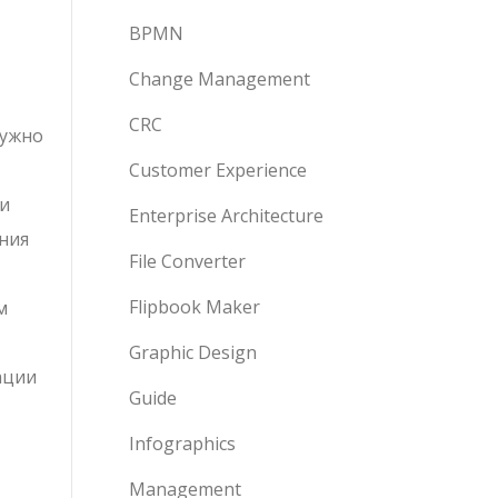
BPMN
Change Management
CRC
нужно
Customer Experience
ми
Enterprise Architecture
ения
File Converter
Flipbook Maker
м
Graphic Design
ации
Guide
Infographics
Management