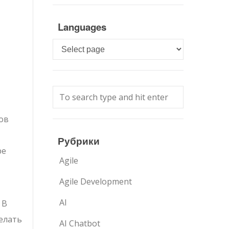
Languages
Languages
ов
Рубрики
ре
Agile
Agile Development
AI
 В
елать
AI Chatbot