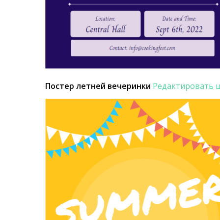
Постер летней вечеринки
Редактировать 