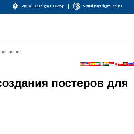
|
Visual Paradigm Desktop
Visual Paradigm Online
начинающих
создания постеров для