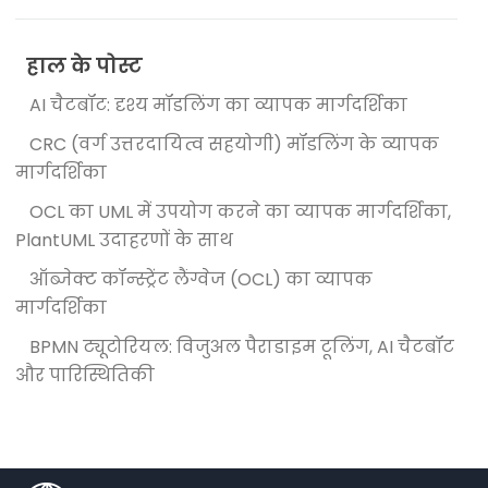
हाल के पोस्ट
AI चैटबॉट: दृश्य मॉडलिंग का व्यापक मार्गदर्शिका
CRC (वर्ग उत्तरदायित्व सहयोगी) मॉडलिंग के व्यापक
मार्गदर्शिका
OCL का UML में उपयोग करने का व्यापक मार्गदर्शिका,
PlantUML उदाहरणों के साथ
ऑब्जेक्ट कॉन्स्ट्रेंट लैंग्वेज (OCL) का व्यापक
मार्गदर्शिका
BPMN ट्यूटोरियल: विजुअल पैराडाइम टूलिंग, AI चैटबॉट
और पारिस्थितिकी