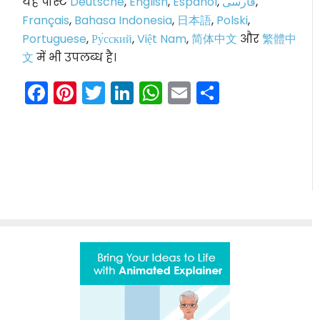
यह पोस्ट
Deutsche
,
English
,
Español
,
فارسی
,
Français
,
Bahasa Indonesia
,
日本語
,
Polski
,
Portuguese
,
Ру́сский
,
Việt Nam
,
简体中文
और
繁體中
文
में भी उपलब्ध है।
Facebook
Pinterest
Twitter
LinkedIn
WhatsApp
Email
Share