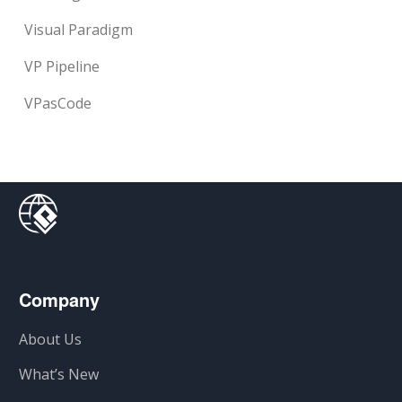
Visual Paradigm
VP Pipeline
VPasCode
Company
About Us
What’s New