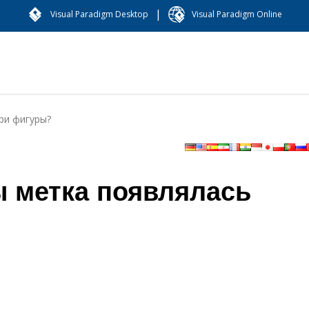
|
Visual Paradigm Desktop
Visual Paradigm Online
ри фигуры?
ы метка появлялась