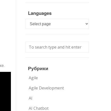
Languages
Languages
же.
Рубрики
Agile
Agile Development
AI
AI Chatbot