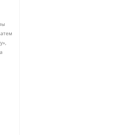
ры
затем
у»,
а