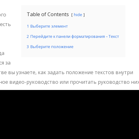
Table of Contents
ого
hide
 есть
1
Выберите элемент
2
Перейдите к панели форматирования – Текст
3
Выберите положение
да
ся за
ве вы узнаете, как задать положение текстов внутри
ное видео-руководство или прочитать руководство ни