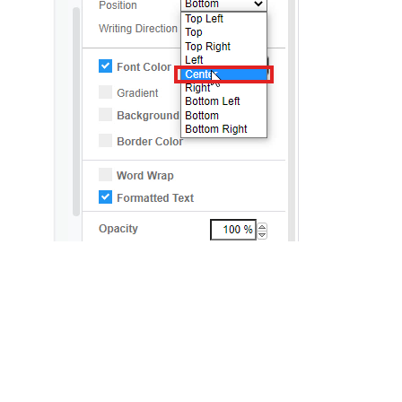
авить