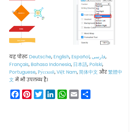
यह पोस्ट
Deutsche
,
English
,
Español
,
فارسی
,
Français
,
Bahasa Indonesia
,
日本語
,
Polski
,
Portuguese
,
Ру́сский
,
Việt Nam
,
简体中文
और
繁體中
文
में भी उपलब्ध है।
Facebook
Pinterest
Twitter
LinkedIn
WhatsApp
Email
Share