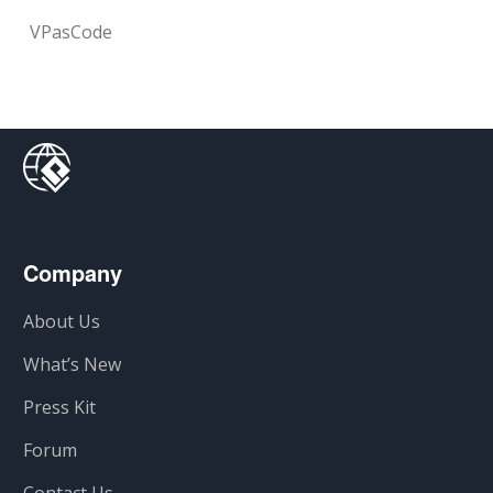
VPasCode
Company
About Us
What’s New
Press Kit
Forum
Contact Us