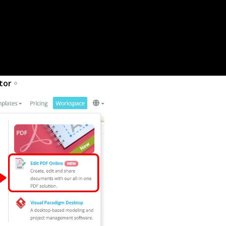
tor
。