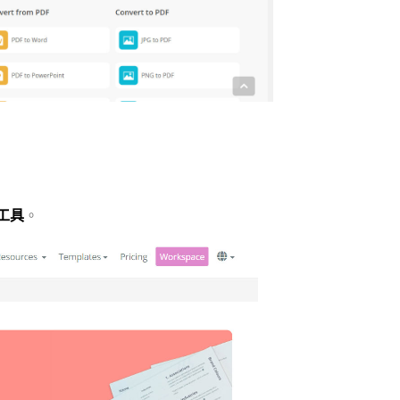
輯工具
。