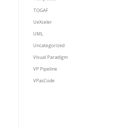
TOGAF
UeXceler
UML
Uncategorized
Visual Paradigm
VP Pipeline
VPasCode