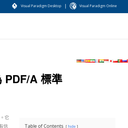
|
Visual Paradigm Desktop
Visual Paradigm Online
PDF/A 標準
本。它
Table of Contents
有信
hide