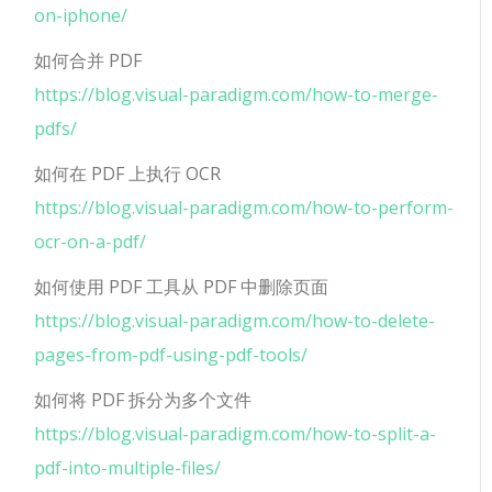
on-iphone/
如何合并 PDF
https://blog.visual-paradigm.com/how-to-merge-
pdfs/
如何在 PDF 上执行 OCR
https://blog.visual-paradigm.com/how-to-perform-
ocr-on-a-pdf/
如何使用 PDF 工具从 PDF 中删除页面
https://blog.visual-paradigm.com/how-to-delete-
pages-from-pdf-using-pdf-tools/
如何将 PDF 拆分为多个文件
https://blog.visual-paradigm.com/how-to-split-a-
pdf-into-multiple-files/