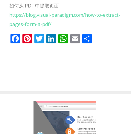
如何从 PDF 中提取页面
https://blog.visual-paradigm.com/how-to-extract-
pages-form-a-pdf/
Facebook
Pinterest
Twitter
LinkedIn
WhatsApp
Email
分
享