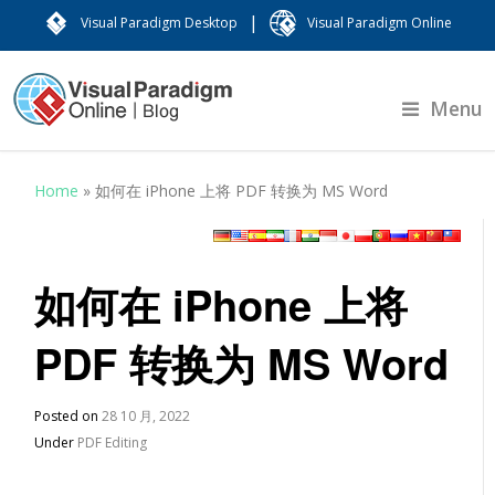
|
Visual Paradigm Desktop
Visual Paradigm Online
Menu
Home
»
如何在 iPhone 上将 PDF 转换为 MS Word
如何在 iPhone 上将
PDF 转换为 MS Word
Posted on
28 10 月, 2022
Under
PDF Editing