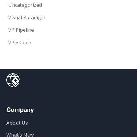
Uncategorized
Visual Paradigm
VP Pipeline
VPasCode
Company
About Us
What’s New