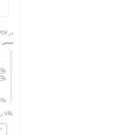
در PDF ما، متنی را که لینکی را که می‌خواهیم حذف کنیم دریافت کرده، برجسته کنید. سپس به
سپس ر
URL را پاک کنید، سپس برای تایید،