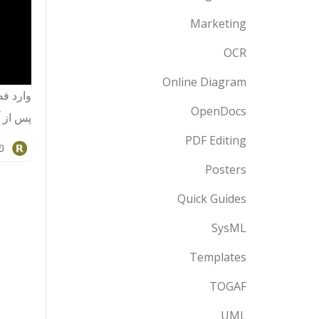
Marketing
OCR
Online Diagram
وارد ف
OpenDocs
پس از 
PDF Editing
Posters
Quick Guides
SysML
Templates
TOGAF
UML