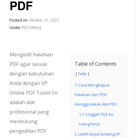
PDF
Posted on
Oktober 31, 2022
Under
PDF Editing
Mengedit halaman
Table of Contents
PDF agar sesuai
dengan kebutuhan
hide
Anda dengan VP
1
Cara Menghapus
Online PDF Tools! Ini
Halaman dari PDF
adalah alat
menggunakan Alat PDF
profesional yang
1.1
Unggah PDF ke
mendukung
ruang kerja
pengeditan PDF
2
Lebih lanjut tentang VP