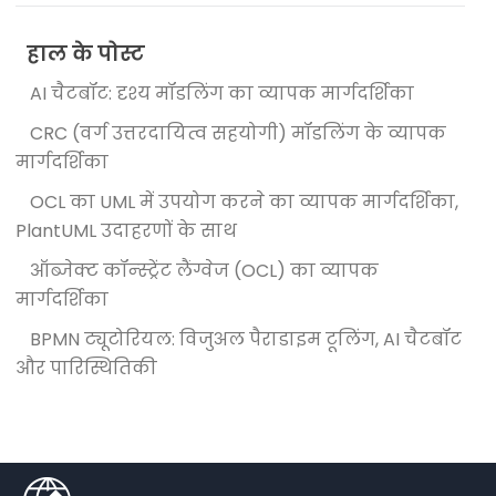
हाल के पोस्ट
AI चैटबॉट: दृश्य मॉडलिंग का व्यापक मार्गदर्शिका
CRC (वर्ग उत्तरदायित्व सहयोगी) मॉडलिंग के व्यापक
मार्गदर्शिका
OCL का UML में उपयोग करने का व्यापक मार्गदर्शिका,
PlantUML उदाहरणों के साथ
ऑब्जेक्ट कॉन्स्ट्रेंट लैंग्वेज (OCL) का व्यापक
मार्गदर्शिका
BPMN ट्यूटोरियल: विजुअल पैराडाइम टूलिंग, AI चैटबॉट
और पारिस्थितिकी