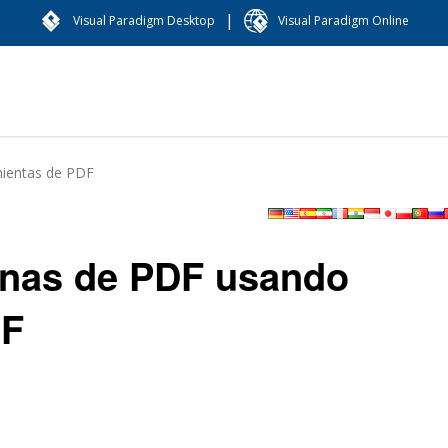
|
Visual Paradigm Desktop
Visual Paradigm Online
mientas de PDF
inas de PDF usando
DF