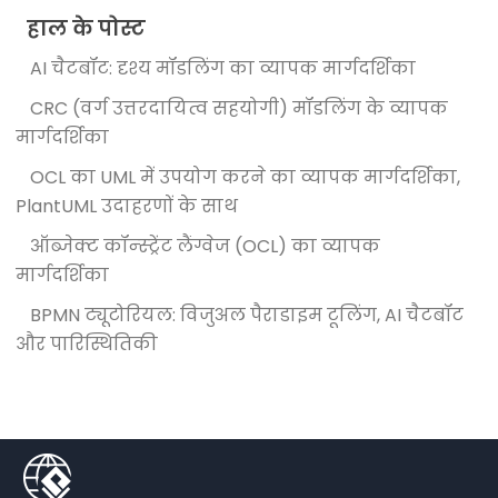
हाल के पोस्ट
AI चैटबॉट: दृश्य मॉडलिंग का व्यापक मार्गदर्शिका
CRC (वर्ग उत्तरदायित्व सहयोगी) मॉडलिंग के व्यापक
मार्गदर्शिका
OCL का UML में उपयोग करने का व्यापक मार्गदर्शिका,
PlantUML उदाहरणों के साथ
ऑब्जेक्ट कॉन्स्ट्रेंट लैंग्वेज (OCL) का व्यापक
मार्गदर्शिका
BPMN ट्यूटोरियल: विजुअल पैराडाइम टूलिंग, AI चैटबॉट
और पारिस्थितिकी