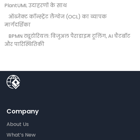
PlantUML उदाहरणों के साथ
ऑब्जेक्ट कॉन्स्ट्रेंट लैंग्वेज (OCL) का व्यापक
मार्गदर्शिका
BPMN ट्यूटोरियल: विजुअल पैराडाइम टूलिंग, AI चैटबॉट
और पारिस्थितिकी
Company
About Us
What’s New