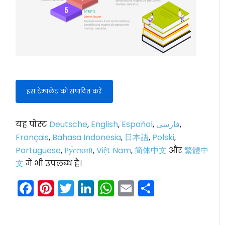
इस टेम्पलेट को संपादित करें
यह पोस्ट
Deutsche
,
English
,
Español
,
فارسی
,
Français
,
Bahasa Indonesia
,
日本語
,
Polski
,
Portuguese
,
Ру́сский
,
Việt Nam
,
简体中文
और
繁體中
文
में भी उपलब्ध है।
Facebook
Pinterest
Twitter
LinkedIn
WhatsApp
Email
Share