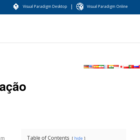
|
Visual Paradigm Desktop
Visual Paradigm Online
cação
Table of Contents
um
hide