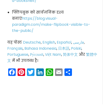
a-bookshelf/
फ्लिपबुक को सार्वजनिक दृश्य
बनाएं
https://blog.visual-
paradigm.com/make-flipbook-visible-to-
the-public/
यह पोस्ट
Deutsche
,
English
,
Español
,
فارسی
,
Français
,
Bahasa Indonesia
,
日本語
,
Polski
,
Portuguese
,
Ру́сский
,
Việt Nam
,
简体中文
और
繁體中
文
में भी उपलब्ध है।
Facebook
Pinterest
Twitter
LinkedIn
WhatsApp
Email
Share