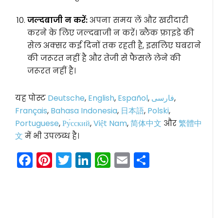
जल्दबाजी न करें:
अपना समय लें और खरीदारी
करने के लिए जल्दबाजी न करें। ब्लैक फ्राइडे की
सेल अक्सर कई दिनों तक रहती है, इसलिए घबराने
की जरूरत नहीं है और तेजी से फैसले लेने की
जरूरत नहीं है।
यह पोस्ट
Deutsche
,
English
,
Español
,
فارسی
,
Français
,
Bahasa Indonesia
,
日本語
,
Polski
,
Portuguese
,
Ру́сский
,
Việt Nam
,
简体中文
और
繁體中
文
में भी उपलब्ध है।
Facebook
Pinterest
Twitter
LinkedIn
WhatsApp
Email
Share