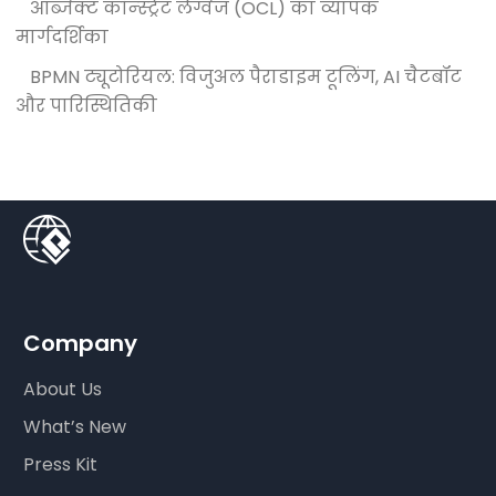
ऑब्जेक्ट कॉन्स्ट्रेंट लैंग्वेज (OCL) का व्यापक
मार्गदर्शिका
BPMN ट्यूटोरियल: विजुअल पैराडाइम टूलिंग, AI चैटबॉट
और पारिस्थितिकी
Company
About Us
What’s New
Press Kit