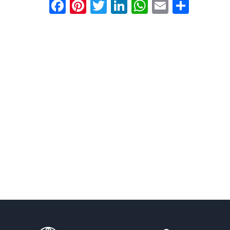
Facebook
Pinterest
Twitter
LinkedIn
WhatsAp
Email
Shar