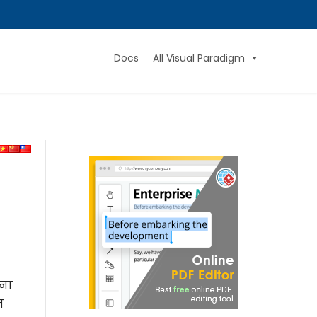
Docs
All Visual Paradigm
ाना
त