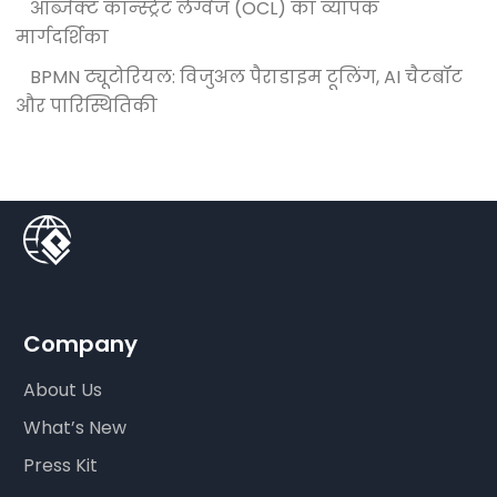
ऑब्जेक्ट कॉन्स्ट्रेंट लैंग्वेज (OCL) का व्यापक
मार्गदर्शिका
BPMN ट्यूटोरियल: विजुअल पैराडाइम टूलिंग, AI चैटबॉट
और पारिस्थितिकी
Company
About Us
What’s New
Press Kit