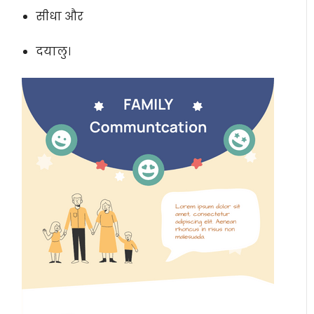
सीधा और
दयालु।