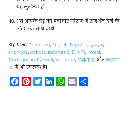
यह सुरक्षित हो।
अब आपके पेड़ को हवादार मौसम में समर्थन देने के
लिए एक बांध बांधें
यह पोस्ट
Deutsche
,
English
,
Español
,
فارسی
,
Français
,
Bahasa Indonesia
,
日本語
,
Polski
,
Portuguese
,
Ру́сский
,
Việt Nam
,
简体中文
और
繁體中
文
में भी उपलब्ध है।
Facebook
Pinterest
Twitter
LinkedIn
WhatsApp
Email
Share