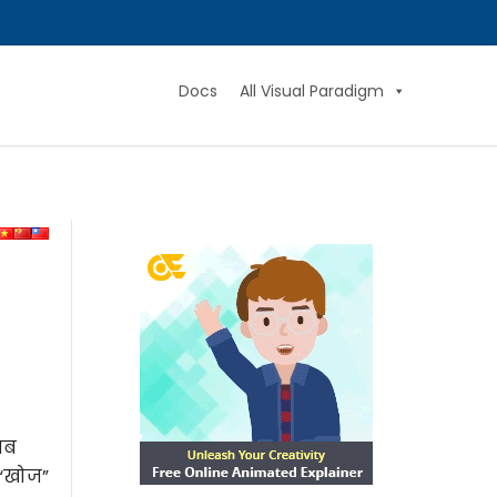
Docs
All Visual Paradigm
जब
 “खोज”