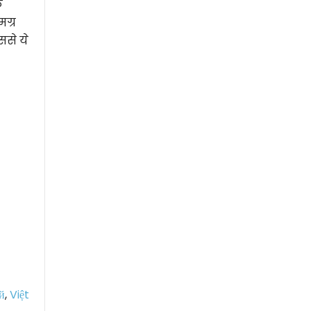
े
ग्र
ससे ये
й
,
Việt