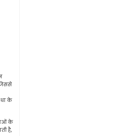
न
जिससे
ाधा के
ाओं के
ी है,