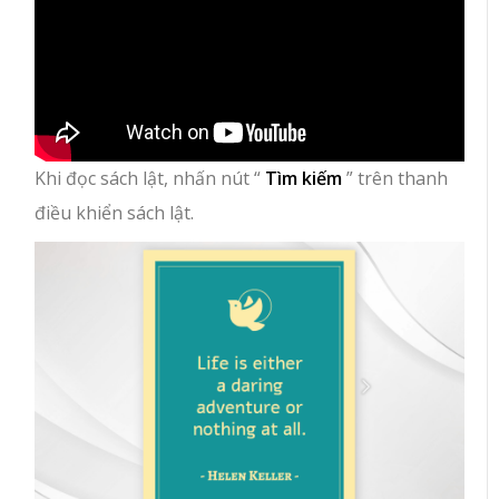
Khi đọc sách lật, nhấn nút “
Tìm kiếm
” trên thanh
điều khiển sách lật.