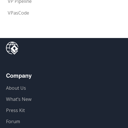
VP Pipeline
VPasCode
Company
About Us
What’s New
Press Kit
Forum