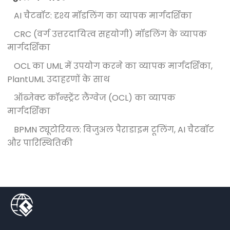
AI चैटबॉट: दृश्य मॉडलिंग का व्यापक मार्गदर्शिका
CRC (वर्ग उत्तरदायित्व सहयोगी) मॉडलिंग के व्यापक
मार्गदर्शिका
OCL का UML में उपयोग करने का व्यापक मार्गदर्शिका,
PlantUML उदाहरणों के साथ
ऑब्जेक्ट कॉन्स्ट्रेंट लैंग्वेज (OCL) का व्यापक
मार्गदर्शिका
BPMN ट्यूटोरियल: विजुअल पैराडाइम टूलिंग, AI चैटबॉट
और पारिस्थितिकी