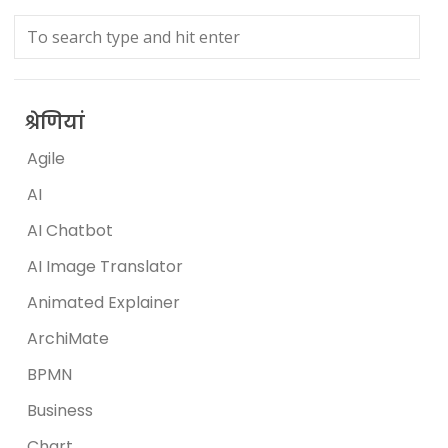
श्रेणियां
Agile
AI
AI Chatbot
AI Image Translator
Animated Explainer
ArchiMate
BPMN
Business
Chart