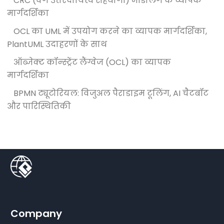
CRC (वर्ग उत्तरदायित्व सहयोगी) मॉडलिंग के व्यापक
मार्गदर्शिका
OCL का UML में उपयोग करने का व्यापक मार्गदर्शिका,
PlantUML उदाहरणों के साथ
ऑब्जेक्ट कॉन्स्ट्रेंट लैंग्वेज (OCL) का व्यापक
मार्गदर्शिका
BPMN ट्यूटोरियल: विजुअल पैराडाइम टूलिंग, AI चैटबॉट
और पारिस्थितिकी
Company