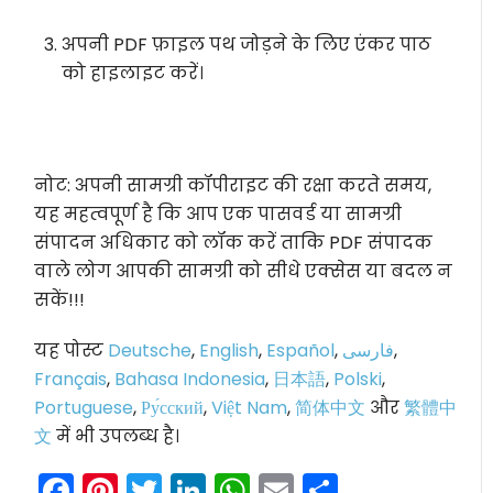
अपनी PDF फ़ाइल पथ जोड़ने के लिए एंकर पाठ
को हाइलाइट करें।
नोट: अपनी सामग्री कॉपीराइट की रक्षा करते समय,
यह महत्वपूर्ण है कि आप एक पासवर्ड या सामग्री
संपादन अधिकार को लॉक करें ताकि PDF संपादक
वाले लोग आपकी सामग्री को सीधे एक्सेस या बदल न
सकें!!!
यह पोस्ट
Deutsche
,
English
,
Español
,
فارسی
,
Français
,
Bahasa Indonesia
,
日本語
,
Polski
,
Portuguese
,
Ру́сский
,
Việt Nam
,
简体中文
और
繁體中
文
में भी उपलब्ध है।
Facebook
Pinterest
Twitter
LinkedIn
WhatsApp
Email
Share