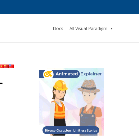
Docs
All Visual Paradigm
す