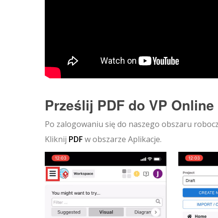
Prześlij PDF do VP Online
Po zalogowaniu się do naszego obszaru robocze
Kliknij
PDF
w obszarze Aplikacje.