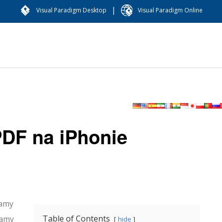
|
Visual Paradigm Desktop
Visual Paradigm Online
PDF na iPhonie
wamy
Table of Contents
mamy
hide