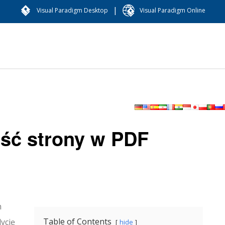
|
Visual Paradigm Desktop
Visual Paradigm Online
ość strony w PDF
m
Table of Contents
ycję
hide