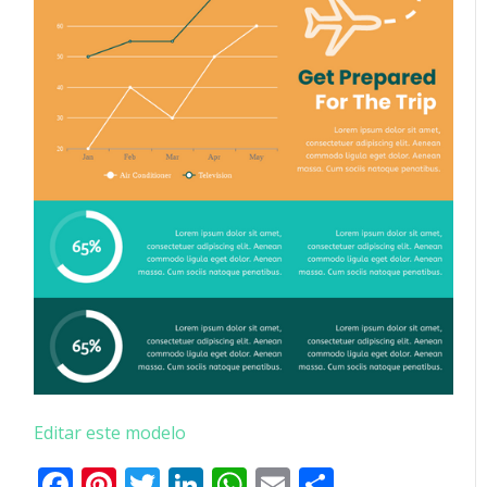
Editar este modelo
Facebook
Pinterest
Twitter
LinkedIn
WhatsApp
Email
Partilhar