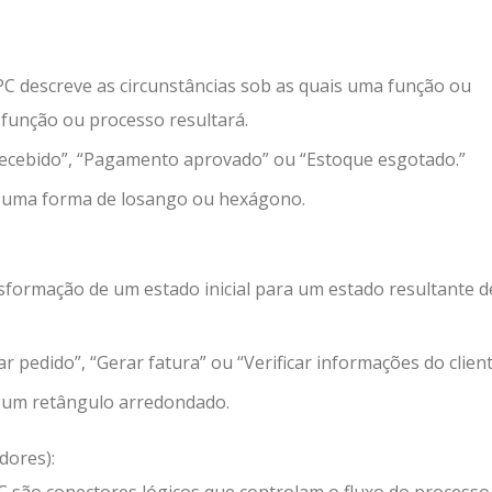
 descreve as circunstâncias sob as quais uma função ou
função ou processo resultará.
recebido”, “Pagamento aprovado” ou “Estoque esgotado.”
 uma forma de losango ou hexágono.
sformação de um estado inicial para um estado resultante d
 pedido”, “Gerar fatura” ou “Verificar informações do client
 um retângulo arredondado.
dores):
 são conectores lógicos que controlam o fluxo do processo.