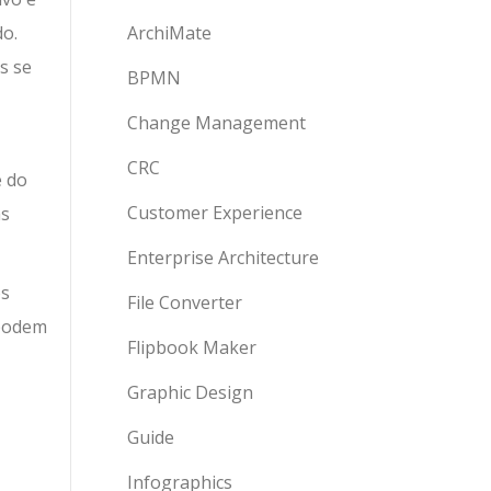
do.
ArchiMate
s se
BPMN
Change Management
CRC
e do
Customer Experience
as
Enterprise Architecture
os
File Converter
 podem
Flipbook Maker
Graphic Design
Guide
Infographics