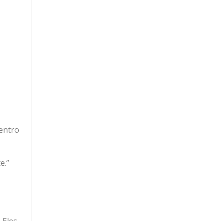
entro
e.”
 Eles