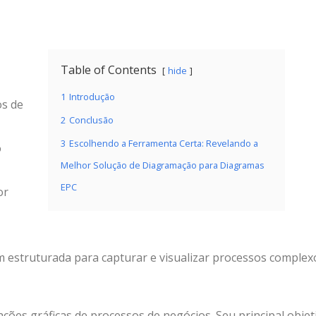
Table of Contents
hide
1
Introdução
os de
2
Conclusão
3
Escolhendo a Ferramenta Certa: Revelando a
o
Melhor Solução de Diagramação para Diagramas
EPC
or
 estruturada para capturar e visualizar processos complex
ões gráficas de processos de negócios. Seu principal objet