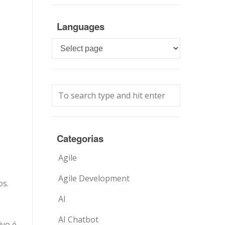
Languages
Languages
Categorias
Agile
Agile Development
os.
AI
AI Chatbot
ivo é