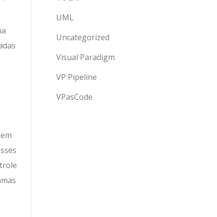
UML
ma
Uncategorized
sadas
Visual Paradigm
VP Pipeline
VPasCode
gem
Esses
trole
ramas