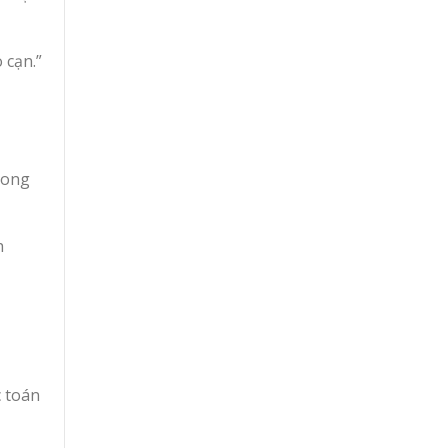
 cạn.”
rong
h
c toán