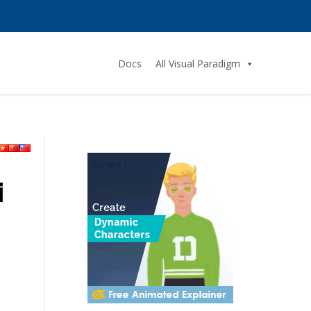
Docs
All Visual Paradigm
i