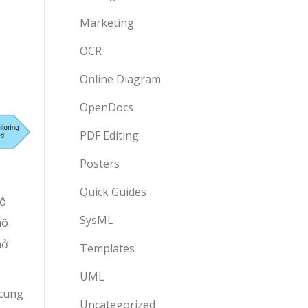
Marketing
OCR
Online Diagram
OpenDocs
PDF Editing
Posters
Quick Guides
mô
SysML
mô
mở
Templates
UML
 cung
Uncategorized