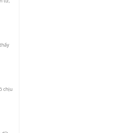
n tử,
 thấy
ó chịu