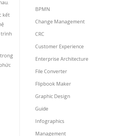
hau.
BPMN
c kết
Change Management
hệ
 trình
CRC
Customer Experience
 trong
Enterprise Architecture
 phức
File Converter
Flipbook Maker
Graphic Design
Guide
Infographics
Management