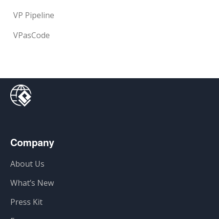
VP Pipeline
VPasCode
Company
About Us
What’s New
Press Kit