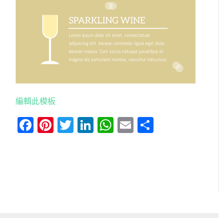
編輯此模板
Facebook
Pinterest
Twitter
LinkedIn
WhatsApp
Email
分
享