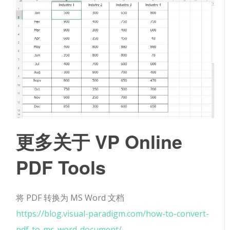
更多关于 VP Online
PDF Tools
将 PDF 转换为 MS Word 文档
https://blog.visual-paradigm.com/how-to-convert-
pdf-to-ms-word-document/