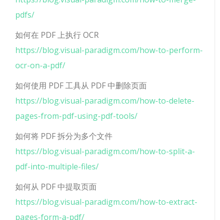
pdfs/
如何在 PDF 上执行 OCR
https://blog.visual-paradigm.com/how-to-perform-
ocr-on-a-pdf/
如何使用 PDF 工具从 PDF 中删除页面
https://blog.visual-paradigm.com/how-to-delete-
pages-from-pdf-using-pdf-tools/
如何将 PDF 拆分为多个文件
https://blog.visual-paradigm.com/how-to-split-a-
pdf-into-multiple-files/
如何从 PDF 中提取页面
https://blog.visual-paradigm.com/how-to-extract-
pages-form-a-pdf/