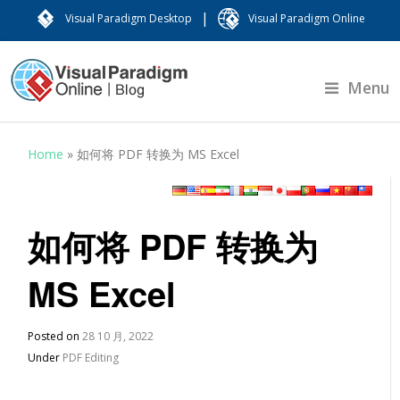
|
Visual Paradigm Desktop
Visual Paradigm Online
Menu
Home
»
如何将 PDF 转换为 MS Excel
如何将 PDF 转换为
MS Excel
Posted on
28 10 月, 2022
Under
PDF Editing