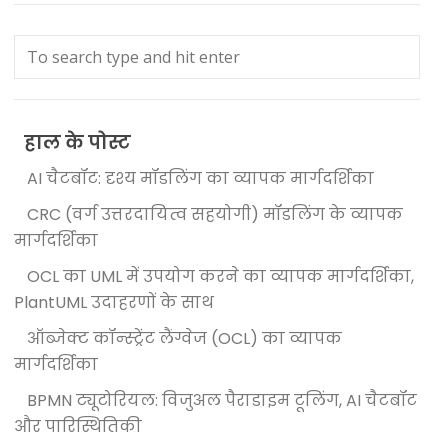
हाल के पोस्ट
AI चैटबॉट: दृश्य मॉडलिंग का व्यापक मार्गदर्शिका
CRC (वर्ग उत्तरदायित्व सहयोगी) मॉडलिंग के व्यापक
मार्गदर्शिका
OCL का UML में उपयोग करने का व्यापक मार्गदर्शिका,
PlantUML उदाहरणों के साथ
ऑब्जेक्ट कॉन्स्ट्रेंट लैंग्वेज (OCL) का व्यापक
मार्गदर्शिका
BPMN ट्यूटोरियल: विजुअल पैराडाइम टूलिंग, AI चैटबॉट
और पारिस्थितिकी