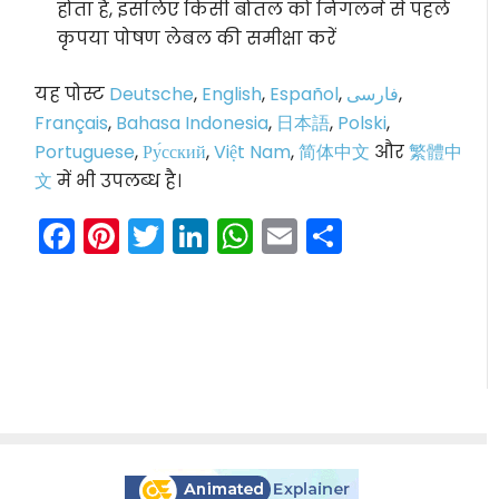
होता है, इसलिए किसी बोतल को निगलने से पहले
कृपया पोषण लेबल की समीक्षा करें
यह पोस्ट
Deutsche
,
English
,
Español
,
فارسی
,
Français
,
Bahasa Indonesia
,
日本語
,
Polski
,
Portuguese
,
Ру́сский
,
Việt Nam
,
简体中文
और
繁體中
文
में भी उपलब्ध है।
Facebook
Pinterest
Twitter
LinkedIn
WhatsApp
Email
Share