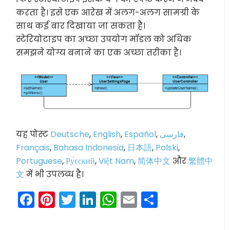
करता है। इसे एक आरेख में अलग-अलग सामग्री के
साथ कई बार दिखाया जा सकता है।
स्टेरियोटाइप का अच्छा उपयोग मॉडल को अधिक
समझने योग्य बनाने का एक अच्छा तरीका है।
यह पोस्ट
Deutsche
,
English
,
Español
,
فارسی
,
Français
,
Bahasa Indonesia
,
日本語
,
Polski
,
Portuguese
,
Ру́сский
,
Việt Nam
,
简体中文
और
繁體中
文
में भी उपलब्ध है।
Facebook
Pinterest
Twitter
LinkedIn
WhatsApp
Email
Share