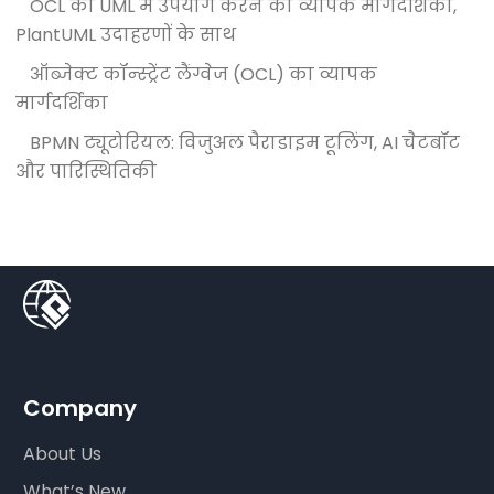
OCL का UML में उपयोग करने का व्यापक मार्गदर्शिका,
PlantUML उदाहरणों के साथ
ऑब्जेक्ट कॉन्स्ट्रेंट लैंग्वेज (OCL) का व्यापक
मार्गदर्शिका
BPMN ट्यूटोरियल: विजुअल पैराडाइम टूलिंग, AI चैटबॉट
और पारिस्थितिकी
Company
About Us
What’s New