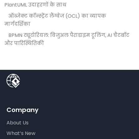
PlantUML उदाहरणों के साथ
ऑब्जेक्ट कॉन्स्ट्रेंट लैंग्वेज (OCL) का व्यापक
मार्गदर्शिका
BPMN ट्यूटोरियल: विजुअल पैराडाइम टूलिंग, AI चैटबॉट
और पारिस्थितिकी
Company
About Us
What’s New