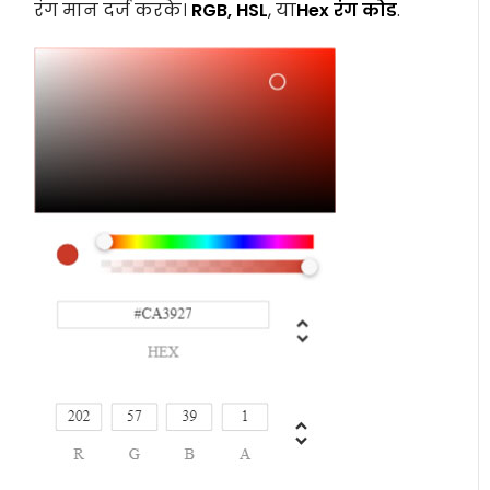
रंग मान दर्ज करके।
RGB, HSL
, या
Hex रंग कोड
.