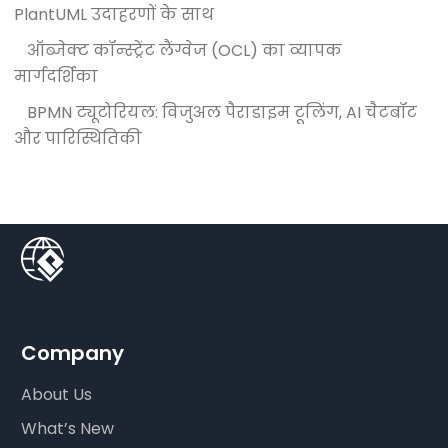
PlantUML उदाहरणों के साथ
ऑब्जेक्ट कॉन्स्ट्रेंट लैंग्वेज (OCL) का व्यापक
मार्गदर्शिका
BPMN ट्यूटोरियल: विजुअल पैराडाइम टूलिंग, AI चैटबॉट
और पारिस्थितिकी
Company
About Us
What’s New