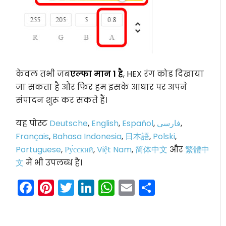
केवल तभी जब
एल्फा मान 1 है
, HEX रंग कोड दिखाया
जा सकता है और फिर हम इसके आधार पर अपने
संपादन शुरू कर सकते हैं।
यह पोस्ट
Deutsche
,
English
,
Español
,
فارسی
,
Français
,
Bahasa Indonesia
,
日本語
,
Polski
,
Portuguese
,
Ру́сский
,
Việt Nam
,
简体中文
और
繁體中
文
में भी उपलब्ध है।
Facebook
Pinterest
Twitter
LinkedIn
WhatsApp
Email
Share