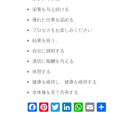
栄養を与え続ける
優れた仕事を認める
プロセスをお楽しみください
結果を祝う。
自分に挑戦する
適切に報酬を与える
休憩する
健康を維持し、健康を維持する
全体像を見て共有する
Facebook
Pinterest
Twitter
LinkedIn
WhatsApp
Email
共
有