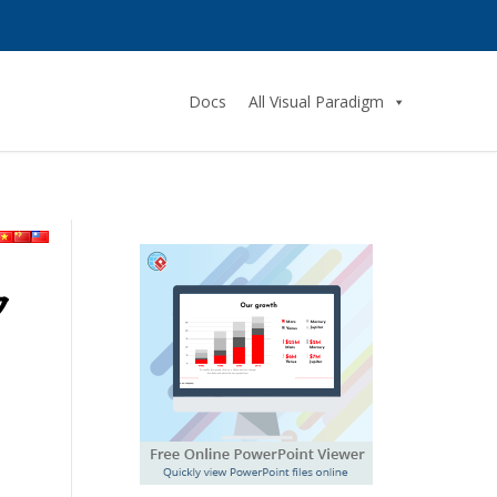
Docs
All Visual Paradigm
ク