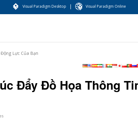
|
Visual Paradigm Desktop
Visual Paradigm Online
 Động Lực Của Bạn
úc Đẩy Đồ Họa Thông Ti
es