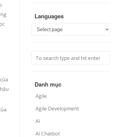
o
ớng
Languages
ọc
Languages
 của
Danh mục
 hậu
Agile
Agile Development
của
AI
AI Chatbot