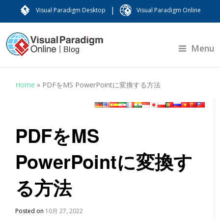
|
Visual Paradigm Desktop
Visual Paradigm Online
Menu
Home
»
PDFをMS PowerPointに変換する方法
PDFをMS
PowerPointに変換す
る方法
Posted on
10月 27, 2022