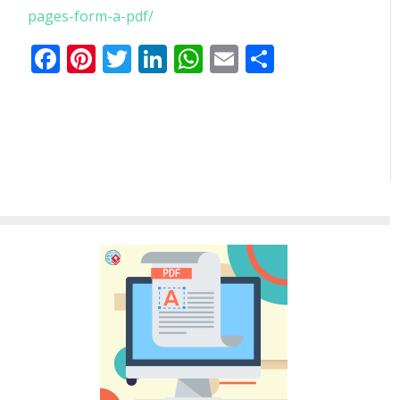
pages-form-a-pdf/
Facebook
Pinterest
Twitter
LinkedIn
WhatsApp
Email
共
有