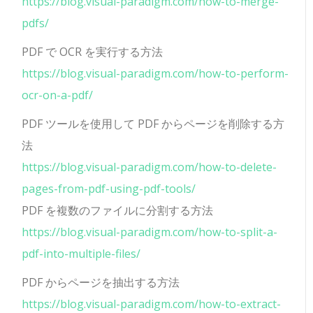
https://blog.visual-paradigm.com/how-to-merge-
pdfs/
PDF で OCR を実行する方法
https://blog.visual-paradigm.com/how-to-perform-
ocr-on-a-pdf/
PDF ツールを使用して PDF からページを削除する方
法
https://blog.visual-paradigm.com/how-to-delete-
pages-from-pdf-using-pdf-tools/
PDF を複数のファイルに分割する方法
https://blog.visual-paradigm.com/how-to-split-a-
pdf-into-multiple-files/
PDF からページを抽出する方法
https://blog.visual-paradigm.com/how-to-extract-