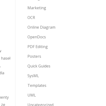
Marketing
OCR
Online Diagram
OpenDocs
PDF Editing
w
Posters
 haseł
,
Quick Guides
dla
SysML
Templates
UML
menty
 że
Uncategorized