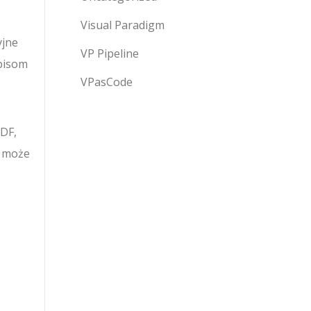
Visual Paradigm
yjne
VP Pipeline
episom
VPasCode
PDF,
a może