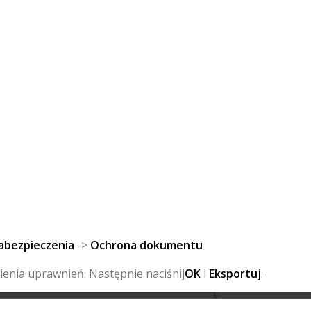
abezpieczenia
->
Ochrona dokumentu
ienia uprawnień. Następnie naciśnij
OK
i
Eksportuj
.