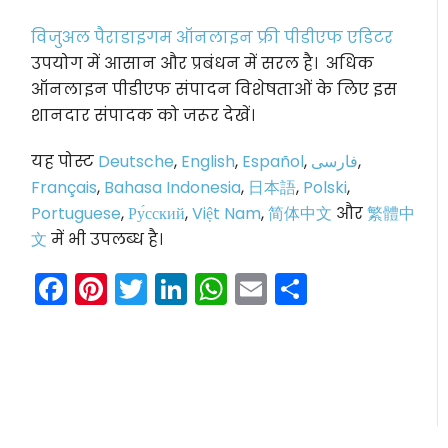
विजुअल पैराडाइगम ऑनलाइन फ्री पीडीएफ एडिटर
उपयोग में आसान और प्रबंधन में सरल है। अधिक
ऑनलाइन पीडीएफ संपादन विशेषताओं के लिए इस
शानदार संपादक को जरूर देखें।
यह पोस्ट
Deutsche
,
English
,
Español
,
فارسی
,
Français
,
Bahasa Indonesia
,
日本語
,
Polski
,
Portuguese
,
Ру́сский
,
Việt Nam
,
简体中文
और
繁體中
文
में भी उपलब्ध है।
Facebook
Pinterest
Twitter
LinkedIn
WhatsApp
Email
Share