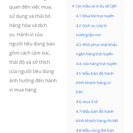
4
Các mẫu và ví dụ về CJM
quan đến việc mua,
sử dụng và thải bỏ
4.1
Mua tivi trực tuyến
hàng hóa và dịch
4.2
Dịch vụ sửa lò
vụ. Hành vi của
nướng tận nơi
người tiêu dùng bao
4.3
Khôi phục mật khẩu
gồm cách cảm xúc,
ngân hàng trực tuyến
thái độ và sở thích
4.4
cửa hàng trực tuyến
của người tiêu dùng
4.5
Mẫu bản đồ hành
ảnh hưởng đến hành
trình khách hàng cơ
vi mua hàng.
bản
4.6
mua ô tô
4.7
Mẫu bản đồ hành
trình khách hàng chi tiết
4.8
Mẫu vòng đời bán