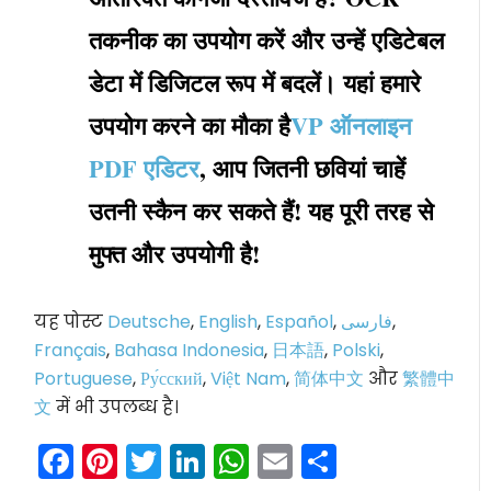
तकनीक का उपयोग करें और उन्हें एडिटेबल
डेटा में डिजिटल रूप में बदलें। यहां हमारे
उपयोग करने का मौका है
VP ऑनलाइन
PDF एडिटर
, आप जितनी छवियां चाहें
उतनी स्कैन कर सकते हैं! यह पूरी तरह से
मुफ्त और उपयोगी है!
यह पोस्ट
Deutsche
,
English
,
Español
,
فارسی
,
Français
,
Bahasa Indonesia
,
日本語
,
Polski
,
Portuguese
,
Ру́сский
,
Việt Nam
,
简体中文
और
繁體中
文
में भी उपलब्ध है।
Facebook
Pinterest
Twitter
LinkedIn
WhatsApp
Email
Share