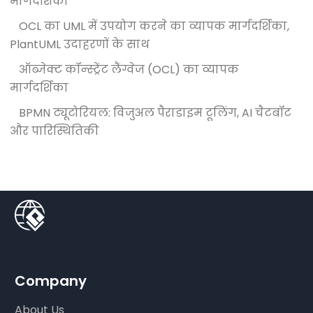
मार्गदर्शिका
OCL का UML में उपयोग करने का व्यापक मार्गदर्शिका,
PlantUML उदाहरणों के साथ
ऑब्जेक्ट कॉन्स्ट्रेंट लैंग्वेज (OCL) का व्यापक
मार्गदर्शिका
BPMN ट्यूटोरियल: विजुअल पैराडाइम टूलिंग, AI चैटबॉट
और पारिस्थितिकी
Company
About Us