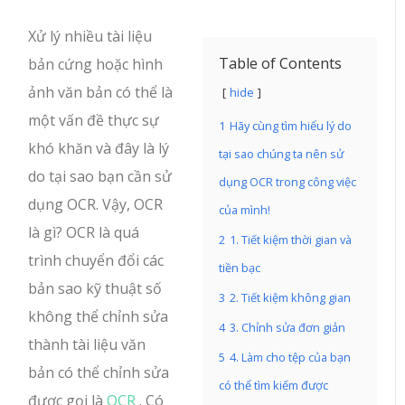
Xử lý nhiều tài liệu
Table of Contents
bản cứng hoặc hình
ảnh văn bản có thể là
hide
một vấn đề thực sự
1
Hãy cùng tìm hiểu lý do
khó khăn và đây là lý
tại sao chúng ta nên sử
do tại sao bạn cần sử
dụng OCR trong công việc
dụng OCR. Vậy, OCR
của mình!
là gì? OCR là quá
2
1. Tiết kiệm thời gian và
trình chuyển đổi các
tiền bạc
bản sao kỹ thuật số
3
2. Tiết kiệm không gian
không thể chỉnh sửa
4
3. Chỉnh sửa đơn giản
thành tài liệu văn
5
4. Làm cho tệp của bạn
bản có thể chỉnh sửa
có thể tìm kiếm được
được gọi là
OCR
. Có