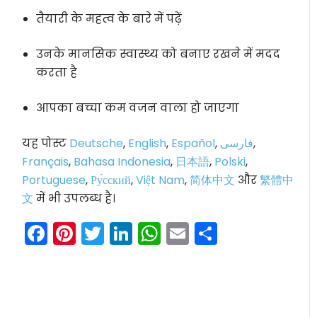
तैयारी के महत्व के बारे में पढ़ें
उनके मानसिक स्वास्थ्य को बनाए रखने में मदद
करता है
आपका बच्चा कम वजन वाला हो जाएगा
यह पोस्ट
Deutsche
,
English
,
Español
,
فارسی
,
Français
,
Bahasa Indonesia
,
日本語
,
Polski
,
Portuguese
,
Ру́сский
,
Việt Nam
,
简体中文
और
繁體中
文
में भी उपलब्ध है।
Facebook
Pinterest
Twitter
LinkedIn
WhatsApp
Email
Share