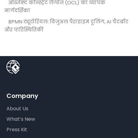
ऑब्जेक्ट कॉन्स्ट्रेंट लैंग्वेज (OCL) का व्यापक
मार्गदर्शिका
BPMN ट्यूटोरियल: विजुअल पैराडाइम टूलिंग, AI चैटबॉट
और पारिस्थितिकी
Company
About Us
What’s New
Press Kit